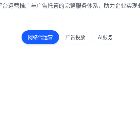
平台运营推广与广告托管的完整服务体系，助力企业实现
网络代运营
广告投放
AI服务
抖音代运营
微信代运营
队提供抖音账号策划、内
提供微信公众号、小程序
、视频拍摄剪辑、粉丝运
号的全案运营服务，包括
广，快速提升品牌影响
划、活动运营和用户管理
公众号内容运营