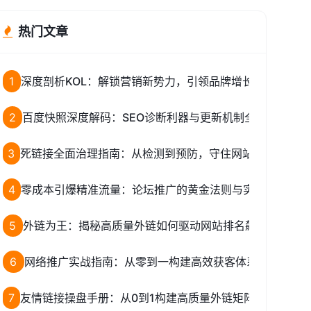
热门文章
1
深度剖析KOL：解锁营销新势力，引领品牌增长新路径！
2
百度快照深度解码：SEO诊断利器与更新机制全揭秘
3
死链接全面治理指南：从检测到预防，守住网站权重与流量
4
零成本引爆精准流量：论坛推广的黄金法则与实战全攻略
5
外链为王：揭秘高质量外链如何驱动网站排名飙升
6
网络推广实战指南：从零到一构建高效获客体系
7
友情链接操盘手册：从0到1构建高质量外链矩阵的完整策略