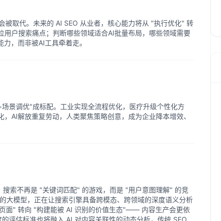
er"会被取代。未来的 AI SEO 从业者，核心能力将从 "执行优化" 转
速定位用户搜索痛点；判断哪些领域适合AI批量布局，哪些领域需要
能力，而非被AI工具牵着走。
库+场景调优"成标配。工业实现全流程优化，医疗升级个性化方
化，AI解放重复劳动，人类聚焦策略创意，成为企业降本增效、
，搜索不再是 "关键词匹配" 的游戏，而是 "用户意图理解" 的竞
为代表的大模型，正在让搜索引擎具备跨模态、跨领域的深度语义分析
化页面" 转向 "构建能被 AI 识别的价值生态"—— 内容生产会更依
威度的评估标准也将融入 AI 对内容关联性的动态分析，传统 SEO